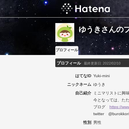
ゆうきさんの
プロフィール
プロフィール
最終更新日:
2022/02/10
はてなID
Yuki-mini
ニックネーム
ゆうき
自己紹介
ミニマリストに興
今となっては、た
ブログ
https://ww
twitter @burokkor
性別
男性