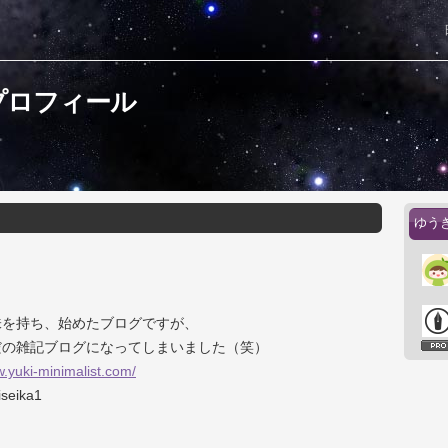
プロフィール
ゆう
味を持ち、始めたブログですが、
だの雑記ブログになってしまいました（笑）
w.yuki-minimalist.com/
iseika1