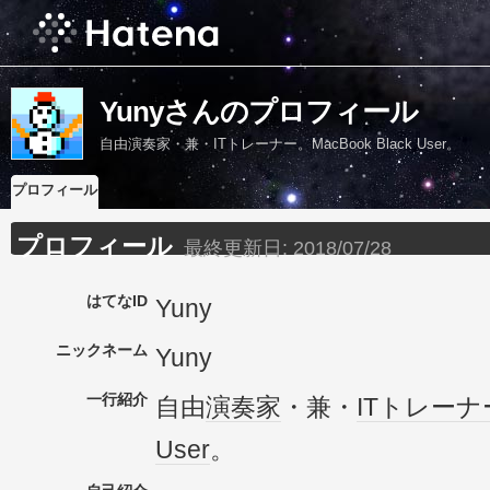
Yunyさんのプロフィール
自由演奏家・兼・ITトレーナー。MacBook Black User。
プロフィール
プロフィール
最終更新日:
2018/07/28
はてなID
Yuny
ニックネーム
Yuny
一行紹介
自由
演奏家
・兼・
IT
トレーナ
User
。