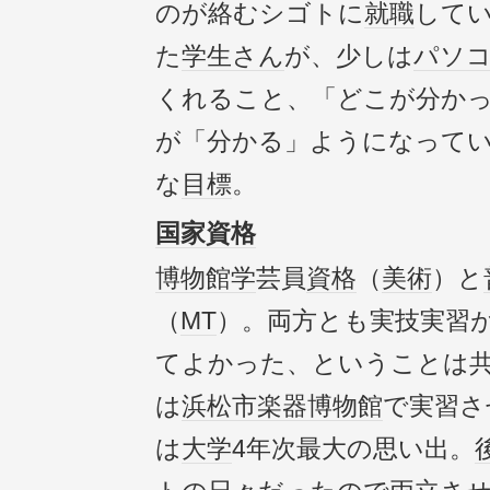
のが絡むシゴトに
就職
して
た
学生さん
が、少しは
パソ
くれること、「どこが分か
が「分かる」ようになって
な
目標
。
国家資格
博物館学
芸員
資格
（
美術
）と
（
MT
）。両方とも実技実習
てよかった、ということは
は
浜松市楽器博物館
で実習さ
は
大学
4年次最大の思い出。