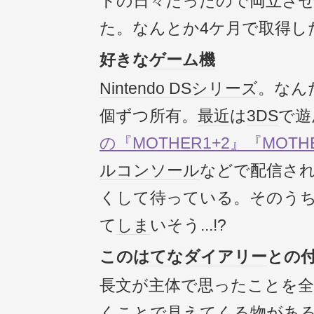
トの日々だったので両立さ
た。なんとか4ケ月で取得し
好きな
ゲーム機
Nintendo DS
シリーズ
。なん
個ずつ所有。
最近
は
3DS
で遊
の『MOTHER1+2』
『MOTH
ルコンソール
などで配信さ
くして待っている。そのう
て
しま
いそう...!?
この
はてなダイアリー
との
長文が主体で思ったことを全
くことで見えてくる物があ