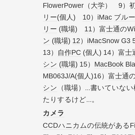
FlowerPower（
大学
） 9）
リー
(個人)
10
）
iMac
ブル
リー
(
職場
)
11
）
富士通
の
Wi
ン
(
職場
)
12
）
iMac
Snow G3
13）
自作PC
(個人) 14）
富士
シン
(
職場
) 15）
MacBook
Bl
MB063J/A(個人)16）
富士通
シン
（
職場
）...書いていな
たりするけど...。
カメラ
CCD
ハニカム
の
伝統
がある
F