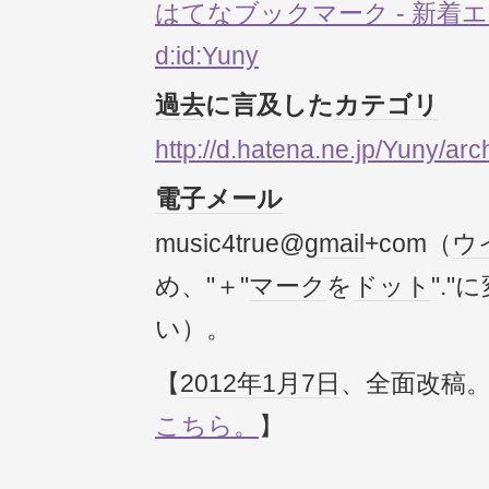
はてなブックマーク - 新着エ
d:id:Yuny
過去
に言及した
カテゴリ
http://d.hatena.ne.jp/Yuny/arc
電子メール
music4true@
gmail
+com（
ウ
め、"＋"
マーク
を
ドット
".
い）。
【
2012年
1月7日
、全面改稿
こちら。
】