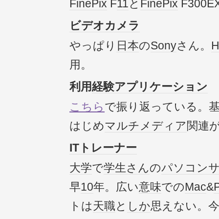
FinePix
F
11
と
FinePix
F300
ビデオカメラ
やっぱり
日本
の
Sony
さん。
用。
利用
経験
アプリケーション
こちら
で振り返っている。
はじめ
マルチメディア
関連
IT
トレーナー
大学
で
学生さん
の
パソコン
早
10
年。広い
意味
での
Mac
&
トは
天職
と
しか
思えない。