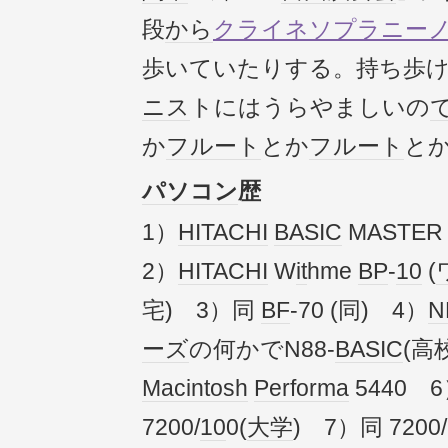
段
から
クライネソプラニー
歩いていたりする。持ち歩
ニス
トにはうらやましいの
か
フルート
とか
フルート
と
パソコン
歴
1）
HITACHI
BASIC
MASTER 
2）
HITACHI
W
it
hme
BP
-
10
(
宅) 3）同
BF
-70 (同) 4）
N
ーズ
の何かでN88-
BASIC
(高
Macintosh
Performa
5440 
7200/
10
0(
大学
) 7）同 7200/