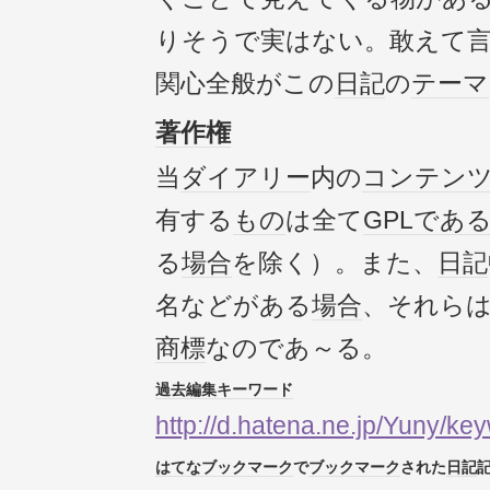
りそうで実はない。敢えて
関心全般がこの
日記
の
テーマ
著作権
当
ダイアリー
内の
コンテン
有する
もの
は全て
GPL
であ
る
場合
を除く）。また、
日記
名などがある
場合
、それら
商標
なのであ～る。
過去
編集
キーワード
http://d.hatena.ne.jp/Yuny/key
はてなブックマーク
で
ブックマーク
された
日記