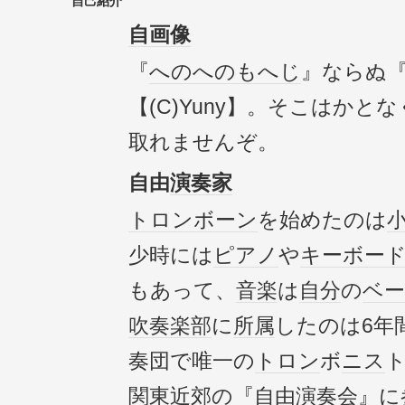
自己紹介
自画像
『
へのへのもへじ
』ならぬ
【(C)Yuny】。そこはかと
取れませんぞ。
自由
演奏家
トロンボーン
を始めたのは
少時には
ピアノ
や
キーボー
もあって、
音楽
は
自分
の
ベ
吹奏楽部
に
所属
したのは6年
奏団で唯一の
トロン
ボ
ニス
関東
近郊の『
自由演奏会
』に