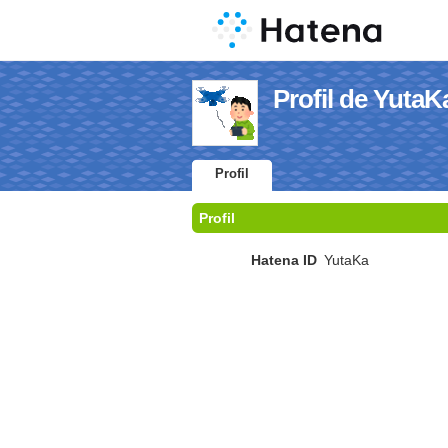
Profil de YutaK
Profil
Profil
Hatena ID
YutaKa