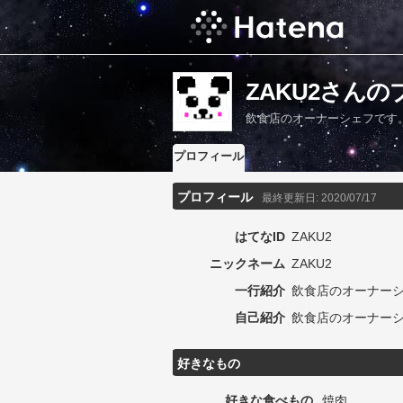
ZAKU2さん
飲食店のオーナーシェフです
プロフィール
プロフィール
最終更新日:
2020/07/17
はてなID
ZAKU2
ニックネーム
ZAKU2
一行紹介
飲食店のオーナー
自己紹介
飲食店のオーナー
好きなもの
好きな食べもの
焼肉