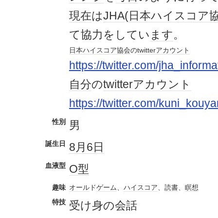
現在
は
JHA
(
日本
ハイスコア
て協力をしてい
ます
。
日本
ハイスコア
協会
の
twitterアカウント
https://twitter.com/jha_informa
自分
の
twitterアカウント
https://twitter.com/kuni_kouy
性別
男
誕生日
8月6日
血液型
O型
趣味
オール
ド
ゲーム
、
ハイスコア
、
読書
、
瞑想
特技
受け身の会話