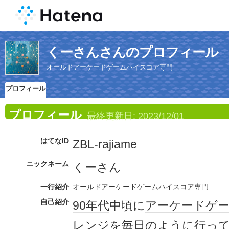
くーさんさんのプロフィール
オールドアーケードゲームハイスコア専門
プロフィール
プロフィール
最終更新日:
2023/12/01
はてなID
ZBL-rajiame
ニックネーム
くーさん
一行紹介
オール
ド
アーケードゲーム
ハイスコア
専門
自己紹介
90年代
中頃に
アーケードゲ
レンジ
を
毎日
のように行っ