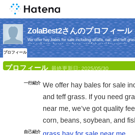
ZolaBest2さんのプロフィール
We offer hay bales for sale including alfalfa, oat, and teff gr
also sell corn, beans, soybean, and fish meal for animals.
プロフィール
プロフィール
最終更新日:
2025/05/30
一行紹介
We offer hay bales for sale inc
and teff grass. If you need gr
near me, we’ve got quality fee
corn, beans, soybean, and fis
自己紹介
grass hay for sale near me