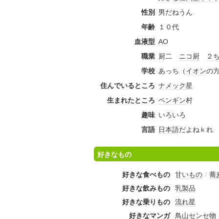
性別
男だねうん
年齢
１０代
血液型
AO
職業
厨二
ニコ厨
２
学校
あっち（
イオン
の
住んでいるところ
ナメック星
生まれたところ
ペンギン
村
趣味
いろいろ
言語
日本語
だよねｋれ
好きなもの
好きな食べもの
甘いもの
/
蕎
好きな飲みもの
乳製品
好きな乗りもの
流れ星
好きなマンガ
鳥山センセ物