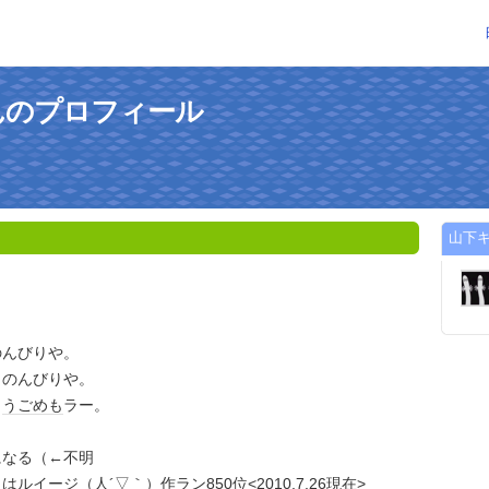
んのプロフィール
山下
のんびりや。
、のんびりや。
、
うごめも
ラー。
になる（←不明
ラ
は
ルイージ
（人´▽｀）作ラン850位<2010,7,26
現在
>