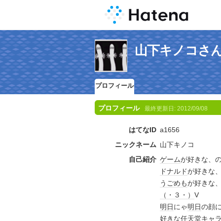
山下キノコさ
プロフィール
プロフィール
最終更新日:
2012/09/08
はてなID
a1656
ニックネーム
山下キノコ
自己紹介
ゲーム
が好きな、
ドナルド
が好きな
うごめも
が好きな
（・３・）
V
明日
にゃ
明日
の顔
好きな
任天堂
キャ