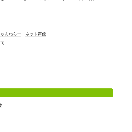
ちゃんねらー
ネット
声優
方向
麦