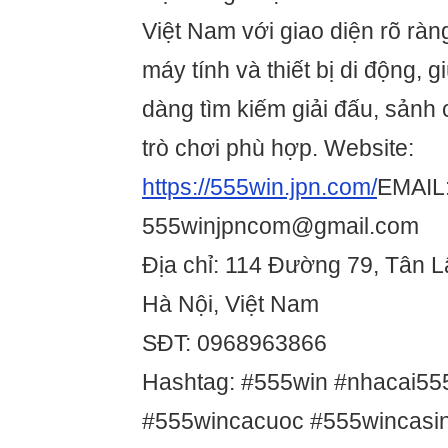
Việt Nam với giao diện rõ ràng
máy tính và thiết bị di động, 
dàng tìm kiếm giải đấu, sảnh
trò chơi phù hợp. Website:
https://555win.jpn.com/
EMAIL
555winjpncom@gmail.com
Địa chỉ: 114 Đường 79, Tân 
Hà Nội, Việt Nam
SĐT: 0968963866
Hashtag: #555win #nhacai55
#555wincacuoc #555wincasin