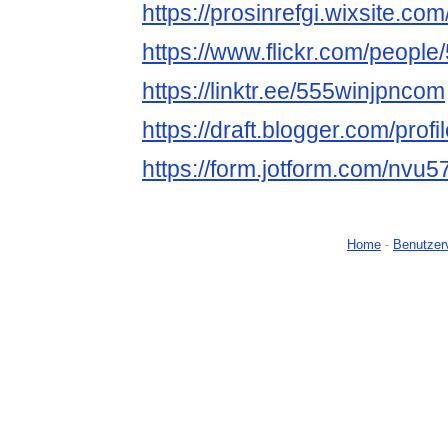
https://prosinrefgi.wixsite.co
https://www.flickr.com/peopl
https://linktr.ee/555winjpncom
https://draft.blogger.com/pr
https://form.jotform.com/nv
Home
-
Benutzer