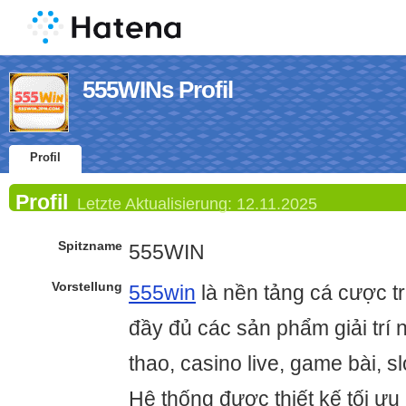
555WINs Profil
Profil
Profil
Letzte Aktualisierung:
12.11.2025
Spitzname
555WIN
Vorstellung
555win
là nền tảng cá cược t
đầy đủ các sản phẩm giải trí
thao, casino live, game bài, s
Hệ thống được thiết kế tối ư