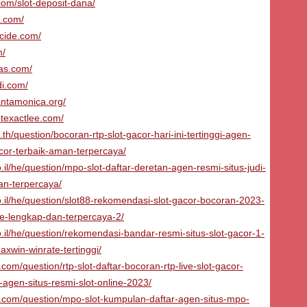
com/slot-deposit-dana/
l.com/
ocide.com/
m/
mas.com/
di.com/
antamonica.org/
ntexactlee.com/
.th/question/bocoran-rtp-slot-gacor-hari-ini-tertinggi-agen-
acor-terbaik-aman-terpercaya/
co.il/he/question/mpo-slot-daftar-deretan-agen-resmi-situs-judi-
an-terpercaya/
.co.il/he/question/slot88-rekomendasi-slot-gacor-bocoran-2023-
ine-lengkap-dan-terpercaya-2/
co.il/he/question/rekomendasi-bandar-resmi-situs-slot-gacor-1-
xwin-winrate-tertinggi/
com/question/rtp-slot-daftar-bocoran-rtp-live-slot-gacor-
i-agen-situs-resmi-slot-online-2023/
k.com/question/mpo-slot-kumpulan-daftar-agen-situs-mpo-