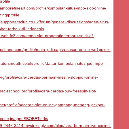
rofile
amoorefineart.com/profile/kumpulan-situs-mpo-slot-online-
ing/profile
llsupportersclub.co.uk/forum/general-discussions/agen-situs-
obet-terbaik-di-indonesia
8.web.fc2.com/demo-slot-pragmatic-terbaru-spirit-of-
ovesband.com/profile/main-judi-capsa-susun-online-we1poker-
igatorsmouth.co.uk/profile/daftar-kumpulan-situs-judi-mpo-
org/profile/cara-cerdas-bermain-mesin-slot-judi-online-
nacleschool.org/profile/cara-cerdas-buy-freespin-slot-
.net/profile/bocoran-slot-online-gampang-menang-jackpot-
tena.ne.jp/agenSBOBETindo/
19-2446-3414.mystrikingly.com/blog/cara-bermain-live-casino-