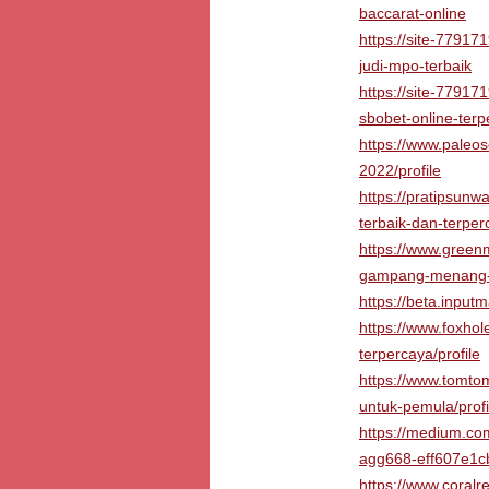
baccarat-online
https://site-77917
judi-mpo-terbaik
https://site-77917
sbobet-online-ter
https://www.paleos
2022/profile
https://pratipsunwa
terbaik-dan-terper
https://www.greenm
gampang-menang-ja
https://beta.inpu
https://www.foxhol
terpercaya/profile
https://www.tomtom
untuk-pemula/profi
https://medium.co
agg668-eff607e1c
https://www.coralr