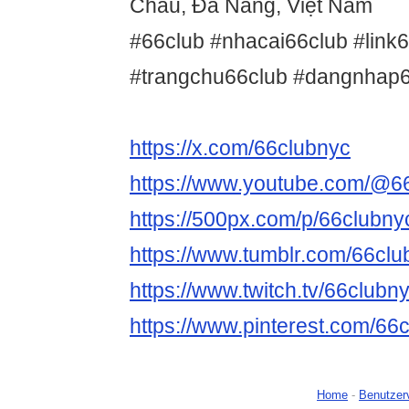
Châu, Đà Nẵng, Việt Nam
#66club #nhacai66club #link
#trangchu66club #dangnhap6
https://x.com/66clubnyc
https://www.youtube.com/@6
https://500px.com/p/66clubny
https://www.tumblr.com/66clu
https://www.twitch.tv/66clubn
https://www.pinterest.com/66
Home
-
Benutzer