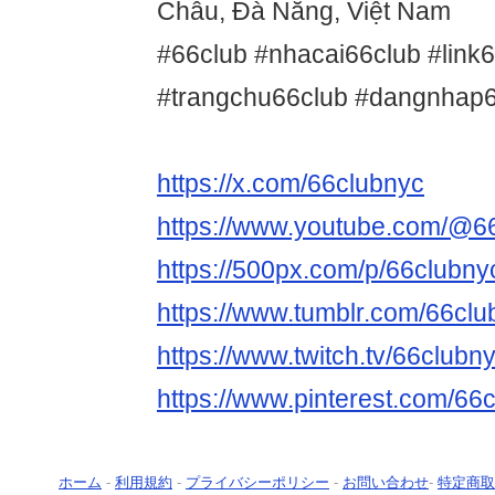
Châu, Đà Nẵng, Việt Nam
#66club #nhacai66club #link
#trangchu66club #dangnhap6
https://x.com/66clubnyc
https://www.youtube.com/@6
https://500px.com/p/66clubny
https://www.tumblr.com/66clu
https://www.twitch.tv/66clubn
https://www.pinterest.com/66
ホーム
-
利用規約
-
プライバシーポリシー
-
お問い合わせ
-
特定商取