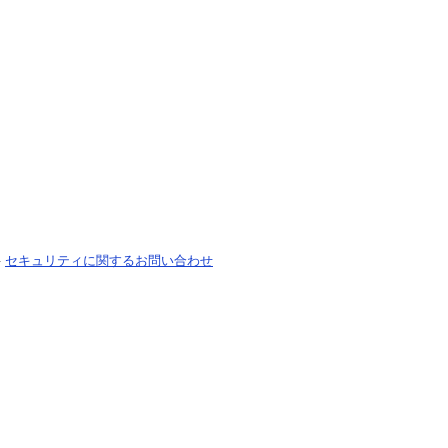
-
セキュリティに関するお問い合わせ