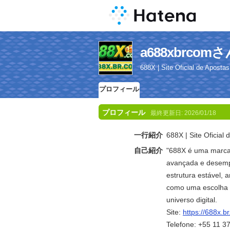
a688xbrc
688X | Site Oficial de Aposta
プロフィール
プロフィール
最終更新日:
2026/01/18
一行紹介
688X | Site Oficial
自己紹介
"688X é uma marca 
avançada e desempe
estrutura estável,
como uma escolha s
universo digital.
Site:
https://688x.b
Telefone: +55 11 3