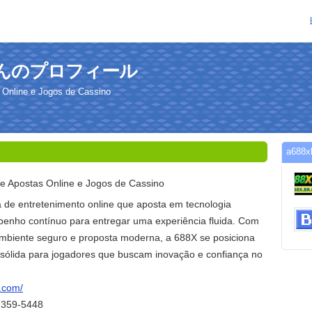
omさんのプロフィール
s Online e Jogos de Cassino
a68
 de Apostas Online e Jogos de Cassino
de entretenimento online que aposta em tecnologia
nho contínuo para entregar uma experiência fluida. Com
 ambiente seguro e proposta moderna, a 688X se posiciona
ólida para jogadores que buscam inovação e confiança no
r.com/
7359-5448