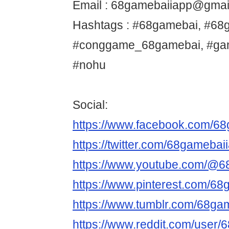
Email : 68gamebaiiapp@gmai
Hashtags : #68gamebai, #68g
#conggame_68gamebai, #gam
#nohu
Social:
https://www.facebook.com/68
https://twitter.com/68gamebai
https://www.youtube.com/@6
https://www.pinterest.com/68
https://www.tumblr.com/68ga
https://www.reddit.com/user/