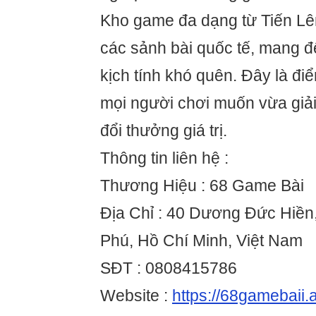
Kho game đa dạng từ Tiến Lê
các sảnh bài quốc tế, mang đ
kịch tính khó quên. Đây là đi
mọi người chơi muốn vừa giải 
đổi thưởng giá trị.
Thông tin liên hệ :
Thương Hiệu : 68 Game Bài
Địa Chỉ : 40 Dương Đức Hiền
Phú, Hồ Chí Minh, Việt Nam
SĐT : 0808415786
Website :
https://68gamebaii.