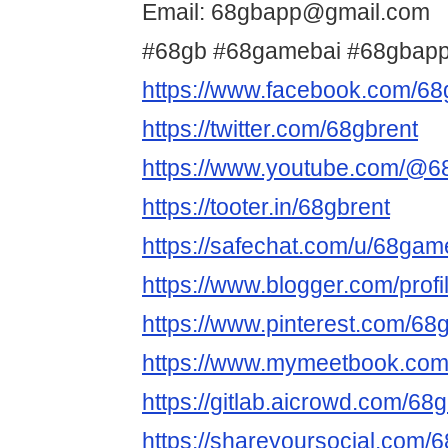
Email: 68gbapp@gmail.com
#68gb #68gamebai #68gbap
https://www.facebook.com/68
https://twitter.com/68gbrent
https://www.youtube.com/@6
https://tooter.in/68gbrent
https://safechat.com/u/68gam
https://www.blogger.com/pro
https://www.pinterest.com/68
https://www.mymeetbook.com
https://gitlab.aicrowd.com/68
https://shareyoursocial.com/