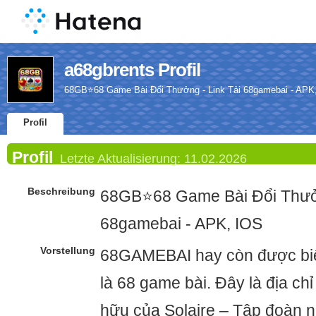
a68gbrents Profil
68GB⭐️68 Game Bài Đổi Thưởng - Link Tải 68gamebai - APK
Profil
Profil
Letzte Aktualisierung:
11.02.2026
Beschreibung
68GB⭐️68 Game Bài Đổi Thưởn
68gamebai - APK, IOS
Vorstellung
68GAMEBAI hay còn được biết
là 68 game bài. Đây là địa ch
hữu của Solaire – Tập đoàn nổ