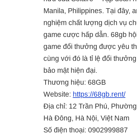
Manila, Philippines. Tại đây, 
nghiệm chất lượng dịch vụ ch
game cược hấp dẫn. 68gb hội 
game đổi thưởng được yêu thí
cùng với đó là tỉ lệ đổi thưởn
bảo mật hiện đại.
Thương hiệu: 68GB
Website:
https://68gb.rent/
Địa chỉ: 12 Trần Phú, Phườn
Hà Đông, Hà Nội, Việt Nam
Số điện thoại: 0902999887