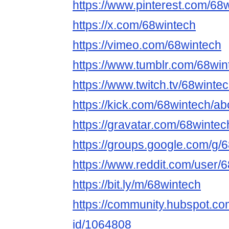
https://www.pinterest.com/68
https://x.com/68wintech
https://vimeo.com/68wintech
https://www.tumblr.com/68win
https://www.twitch.tv/68winte
https://kick.com/68wintech/ab
https://gravatar.com/68wintec
https://groups.google.com/g/
https://www.reddit.com/user/
https://bit.ly/m/68wintech
https://community.hubspot.com
id/1064808