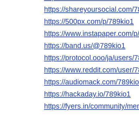
https://shareyoursocial.com/
https://500px.com/p/789kio1
https://www.instapaper.com/p
https://band.us/@789kio1
https://protocol.ooo/ja/users/
https://www.reddit.com/user/7
https://audiomack.com/789ki
https://hackaday.io/789kio1
https://fyers.in/community/