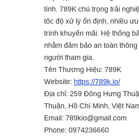
tính. 789K chú trọng trải ngh
tốc độ xử lý ổn định, nhiều ư
trình khuyến mãi. Hệ thống b
nhằm đảm bảo an toàn thông t
người tham gia.
Tên Thương Hiệu: 789K
Website:
https://789k.io/
Địa chỉ: 259 Đông Hưng Thu
Thuận, Hồ Chí Minh, Việt Na
Email: 789kio@gmail.com
Phone: 0974236660