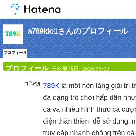
a789kio1さんのプロフィール
プロフィール
プロフィール
最終更新日:
2026/05/08
自己紹介
789K
là một nền tảng giải trí 
đa dạng trò chơi hấp dẫn như 
cá và nhiều hình thức cá cượ
diện thân thiện, dễ sử dụng, 
truy cập nhanh chóng trên cả