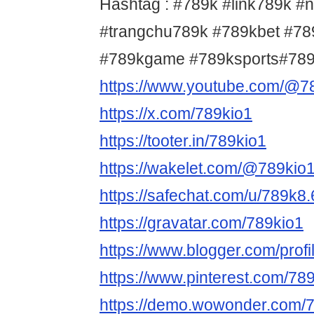
Hashtag : #789k #link789k #
#trangchu789k #789kbet #78
#789kgame #789ksports#789
https://www.youtube.com/@7
https://x.com/789kio1
https://tooter.in/789kio1
https://wakelet.com/@789kio
https://safechat.com/u/789k8
https://gravatar.com/789kio1
https://www.blogger.com/pro
https://www.pinterest.com/789
https://demo.wowonder.com/7