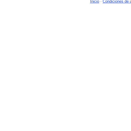
Inicio
-
Condiciones de 