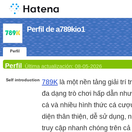
Perfil de a789kio1
Perfil
Perfil
Última actualización:
08-05-2026
Self introduction
789K
là một nền tảng giải trí 
đa dạng trò chơi hấp dẫn như 
cá và nhiều hình thức cá cượ
diện thân thiện, dễ sử dụng, 
truy cập nhanh chóng trên cả