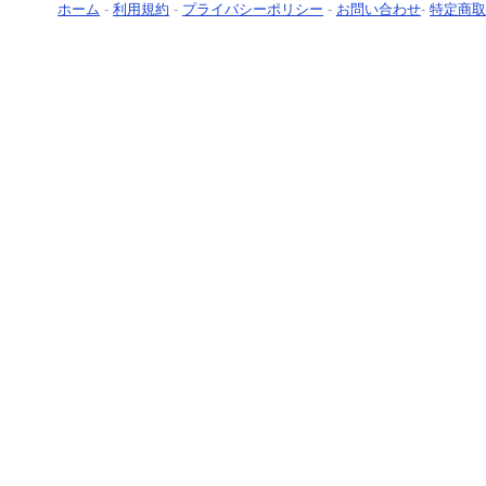
ホーム
-
利用規約
-
プライバシーポリシー
-
お問い合わせ
-
特定商取