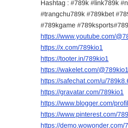
Hashtag : #789k #link789k #
#trangchu789k #789kbet #78
#789kgame #789ksports#789
https://www.youtube.com/@7
https://x.com/789kio1
https://tooter.in/789kio1
https://wakelet.com/@789kio
https://safechat.com/u/789k8
https://gravatar.com/789kio1
https://www.blogger.com/pro
https://www.pinterest.com/789
https://demo.wowonder.com/7