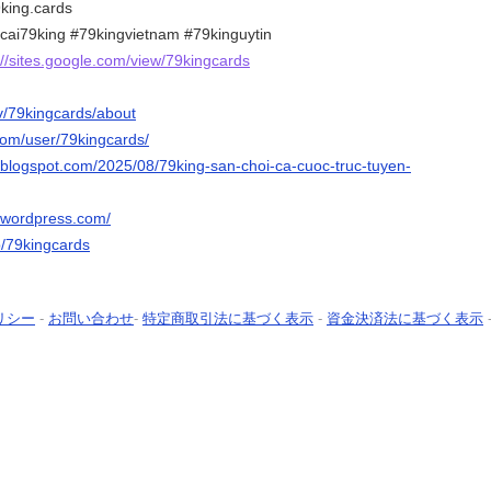
king.cards
cai79king #79kingvietnam #79kinguytin
://sites.google.com/view/79kingcards
tv/79kingcards/about
com/user/79kingcards/
s.blogspot.com/2025/08/79king-san-choi-ca-cuoc-truc-tuyen-
s.wordpress.com/
p/79kingcards
リシー
-
お問い合わせ
-
特定商取引法に基づく表示
-
資金決済法に基づく表示