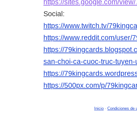
https://sites.google.com/view
Social:
https://www.twitch.tv/79kingc
https://www.reddit.com/user/
https://79kingcards.blogspot
san-choi-ca-cuoc-truc-tuyen-
https://79kingcards.wordpres
https://500px.com/p/79kingca
Inicio
-
Condiciones de 