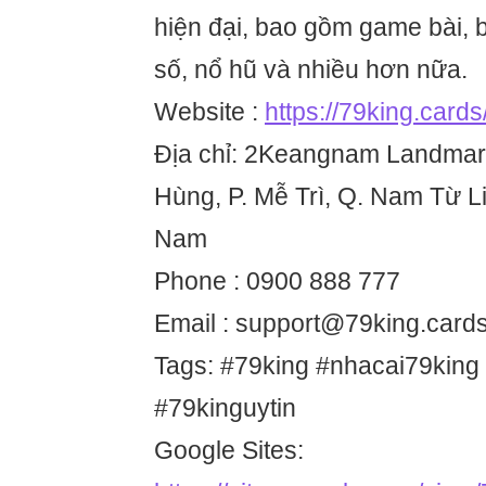
hiện đại, bao gồm game bài, b
số, nổ hũ và nhiều hơn nữa.
Website :
https://79king.cards
Địa chỉ: 2Keangnam Landmar
Hùng, P. Mễ Trì, Q. Nam Từ Li
Nam
Phone : 0900 888 777
Email : support@79king.card
Tags: #79king #nhacai79king
#79kinguytin
Google Sites: