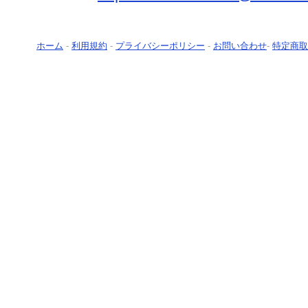
ホーム
-
利用規約
-
プライバシーポリシー
-
お問い合わせ
-
特定商取