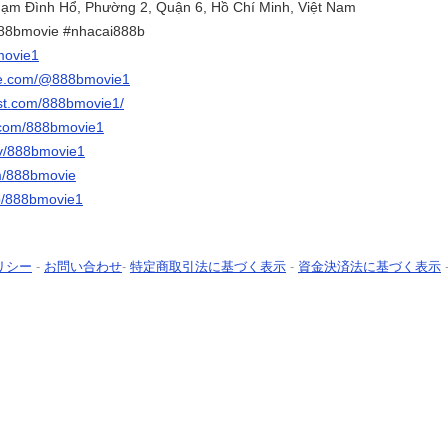
Phạm Đình Hổ, Phường 2, Quận 6, Hồ Chí Minh, Việt Nam
88bmovie #nhacai888b
movie1
be.com/@888bmovie1
est.com/888bmovie1/
r.com/888bmovie1
.tv/888bmovie1
om/888bmovie
/p/888bmovie1
リシー
-
お問い合わせ
-
特定商取引法に基づく表示
-
資金決済法に基づく表示