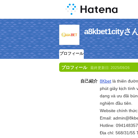
a8kbet1ci
プロフィール
プロフィール
最終更新日:
2025/09/26
自己紹介
8Kbet
là thiên đườ
phút giây kịch tính 
dạng và ưu đãi bùn
nghiệm đầu tiên.
Website chính thức
Email: admin@8kbet
Hotline: 09414835
Địa chỉ: 568/31/55