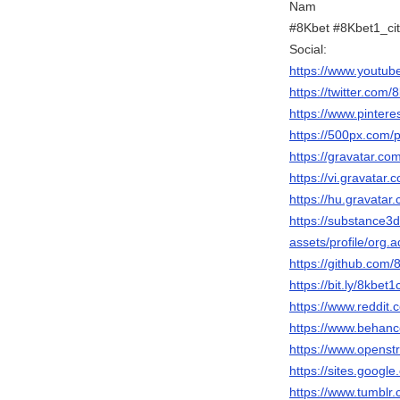
Nam
#8Kbet #8Kbet1_ci
Social:
https://www.youtub
https://twitter.com/
https://www.pintere
https://500px.com/p
https://gravatar.co
https://vi.gravatar.
https://hu.gravatar
https://substance
assets/profile/o
https://github.com/
https://bit.ly/8kbet1c
https://www.reddit.
https://www.behanc
https://www.openst
https://sites.googl
https://www.tumblr.