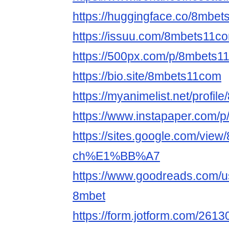
https://huggingface.co/8mbe
https://issuu.com/8mbets11c
https://500px.com/p/8mbets1
https://bio.site/8mbets11com
https://myanimelist.net/profi
https://www.instapaper.com/
https://sites.google.com/vie
ch%E1%BB%A7
https://www.goodreads.com/
8mbet
https://form.jotform.com/26