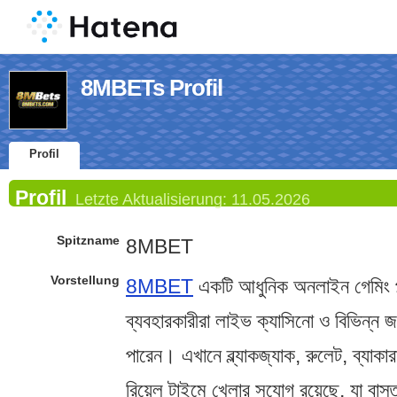
8MBETs Profil
Profil
Profil
Letzte Aktualisierung:
11.05.2026
Spitzname
8MBET
Vorstellung
8MBET
একটি আধুনিক অনলাইন গেমিং প্ল্
ব্যবহারকারীরা লাইভ ক্যাসিনো ও বিভিন্ন
পারেন। এখানে ব্ল্যাকজ্যাক, রুলেট, ব্যাকা
রিয়েল টাইমে খেলার সুযোগ রয়েছে, যা বাস্