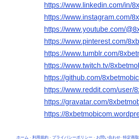
https://www.linkedin.com/in/
https://www.instagram.com/8
https://www.youtube.com/@
https://www.pinterest.com/8x
https://www.tumblr.com/8xbe
https://www.twitch.tv/8xbetm
https://github.com/8xbetmobi
https://www.reddit.com/user/
https://gravatar.com/8xbetmo
https://8xbetmobicom.wordpr
ホーム
-
利用規約
-
プライバシーポリシー
-
お問い合わせ
-
特定商取