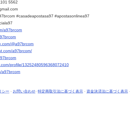
1101 5562
gmail.com
97brcom #casadeapostasa97 #apostasonlinea97
ciala97
com/a97brcom
/a97brcom
be.com/@a97brcom
est.com/a97brcom/
/a97brcom
er.com/profile/13252480596368072410
om/a97brcom
リシー
-
お問い合わせ
-
特定商取引法に基づく表示
-
資金決済法に基づく表示