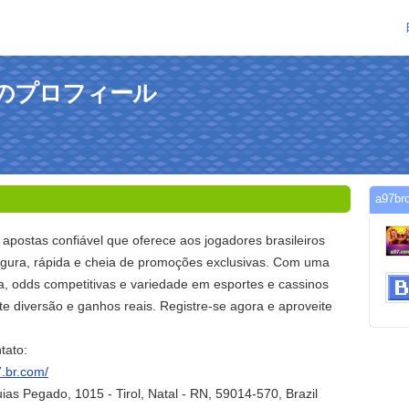
さんのプロフィール
a97
postas confiável que oferece aos jogadores brasileiros
gura, rápida e cheia de promoções exclusivas. Com uma
, odds competitivas e variedade em esportes e cassinos
te diversão e ganhos reais. Registre-se agora e aproveite
tato:
7.br.com/
as Pegado, 1015 - Tirol, Natal - RN, 59014-570, Brazil