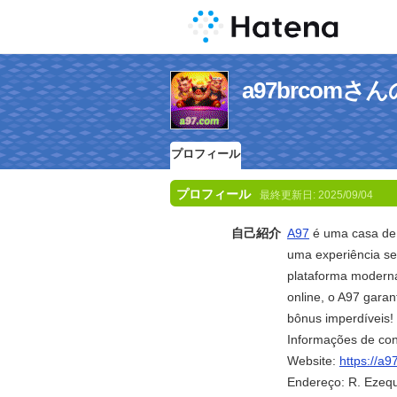
a97brcom
プロフィール
プロフィール
最終更新日:
2025/09/04
自己紹介
A97
é uma casa de a
uma experiência se
plataforma moderna
online, o A97 garan
bônus imperdíveis!
Informações de con
Website:
https://a9
Endereço: R. Ezequi