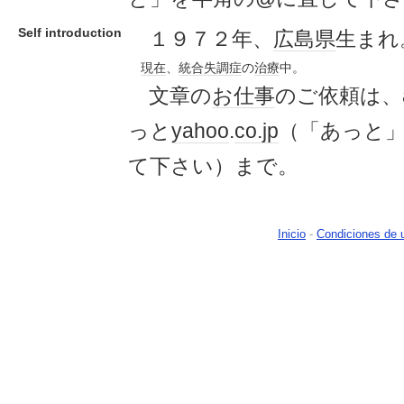
Self introduction
１９７２年、
広島県
生まれ
現在
、
統合失調症
の
治療
中。
文章の
お仕事
のご依頼は、ahi
っと
yahoo
.
co.jp
（「あっと
て下さい）まで。
Inicio
-
Condiciones de 