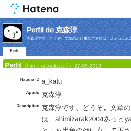
Perfil de 克森淳
克森淳です、どうぞ。文章のお仕事のご依頼は、ahimizarak2
Perfil
Perfil
Última actualización:
27-09-2013
Hatena ID
a_katu
Apodo
克森淳
Description
克森淳です、どうぞ。文章の
は、ahimizarak2004あっと
y
と」を半角の@に直して下