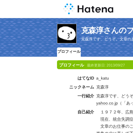
克森淳さんの
克森淳です、どうぞ。文章のお仕事
プロフィール
プロフィール
最終更新日:
2013/09/27
はてなID
a_katu
ニックネーム
克森淳
一行紹介
克森淳です、どう
yahoo
.
co.jp
（「あ
自己紹介
１９７２年、
広
現在
、
統合失調
文章の
お仕事
のご