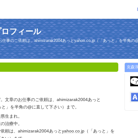
プロフィール
のご依頼は、ahimizarak2004あっとyahoo.co.jp（「あっと」を半
克森
ぞ。文章の
お仕事
のご依頼は、ahimizarak2004あっと
っと」を半角の@に直して下さい）まで。
島県
生まれ。
症
の
治療
中。
依頼は、ahimizarak2004あっと
yahoo
.
co.jp
（「あっと」を