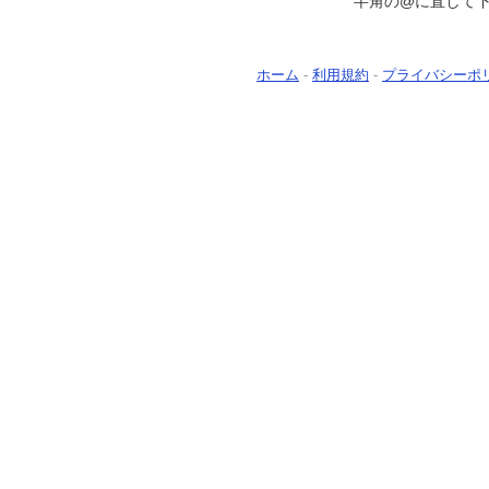
半角の@に直して
ホーム
-
利用規約
-
プライバシーポ