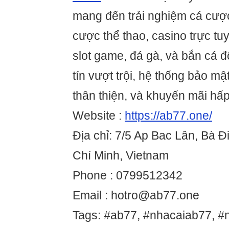
mang đến trải nghiệm cá cược
cược thể thao, casino trực tuy
slot game, đá gà, và bắn cá đ
tín vượt trội, hệ thống bảo mật
thân thiện, và khuyến mãi hấ
Website :
https://ab77.one/
Địa chỉ: 7/5 Ap Bac Lân, Bà 
Chí Minh, Vietnam
Phone : 0799512342
Email : hotro@ab77.one
Tags: #ab77, #nhacaiab77, #