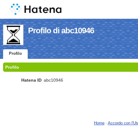
Profilo di abc10946
Profilo
Profilo
Hatena ID
abc10946
Home
-
Accordo con l'Ut