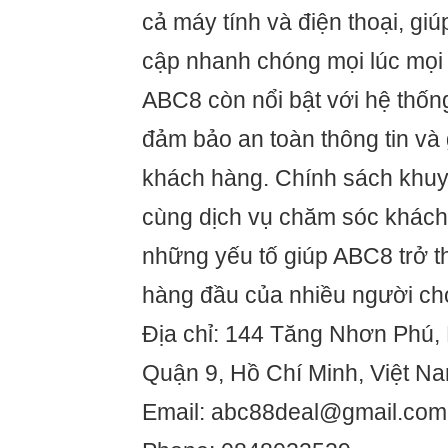
cả máy tính và điện thoại, giú
cập nhanh chóng mọi lúc mọi 
ABC8 còn nổi bật với hệ thống
đảm bảo an toàn thông tin và 
khách hàng. Chính sách khu
cùng dịch vụ chăm sóc khách
những yếu tố giúp ABC8 trở t
hàng đầu của nhiều người ch
Địa chỉ: 144 Tăng Nhơn Phú,
Quận 9, Hồ Chí Minh, Việt N
Email: abc88deal@gmail.com