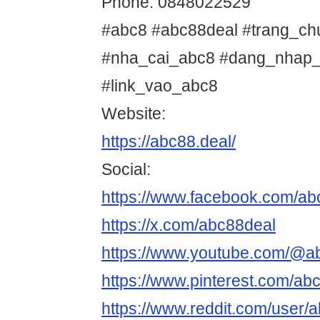
Phone: 0848022529
#abc8 #abc88deal #trang_c
#nha_cai_abc8 #dang_nhap
#link_vao_abc8
Website:
https://abc88.deal/
Social:
https://www.facebook.com/ab
https://x.com/abc88deal
https://www.youtube.com/@a
https://www.pinterest.com/ab
https://www.reddit.com/user/