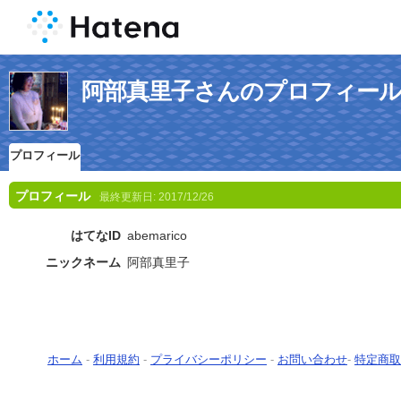
阿部真里子さんのプロフィー
プロフィール
プロフィール
最終更新日:
2017/12/26
はてなID
abemarico
ニックネーム
阿部真里子
ホーム
-
利用規約
-
プライバシーポリシー
-
お問い合わせ
-
特定商取