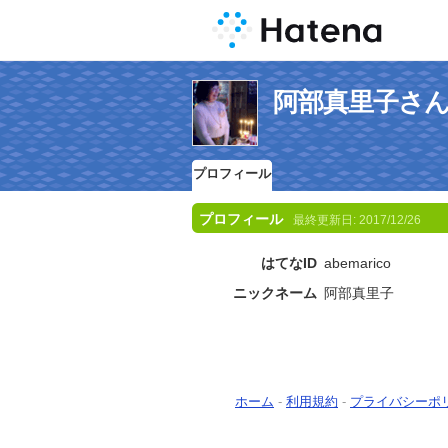
阿部真里子さ
プロフィール
プロフィール
最終更新日:
2017/12/26
はてなID
abemarico
ニックネーム
阿部真里子
ホーム
-
利用規約
-
プライバシーポ