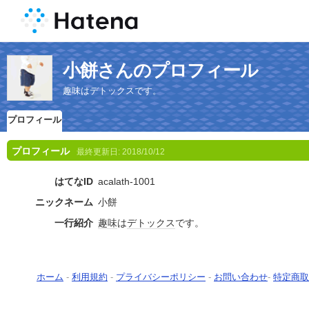
小餅さんのプロフィール
趣味はデトックスです。
プロフィール
プロフィール
最終更新日:
2018/10/12
はてなID
acalath-1001
ニックネーム
小餅
一行紹介
趣味
は
デトックス
です。
ホーム
-
利用規約
-
プライバシーポリシー
-
お問い合わせ
-
特定商取