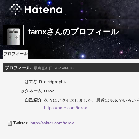
taroxさんのプロフィール
プロフィール
プロフィール
最終更新日:
2025/04/10
はてなID
acidgraphix
ニックネーム
tarox
自己紹介
久々にアクセスしました。最近はNoteでいろい
https://note.com/tarox
Twitter
http://twitter.com/tarox