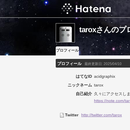
taroxさんの
プロフィール
プロフィール
最終更新日:
2025/04/10
はてなID
acidgraphix
ニックネーム
tarox
自己紹介
久々にアクセスしま
https://note.com/ta
Twitter
http://twitter.com/tarox