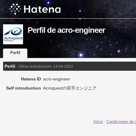
Perfil de acro-engineer
Perfil
Perfil
Última actualización:
13-04-2013
Hatena ID
acro-engineer
Self introduction
Acroquestの若手
エンジニア
Inicio
-
Condiciones de 