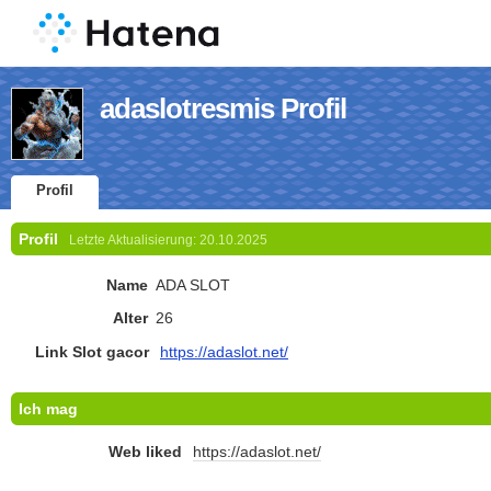
adaslotresmis Profil
Profil
Profil
Letzte Aktualisierung:
20.10.2025
Name
ADA SLOT
Alter
26
Link Slot gacor
https://adaslot.net/
Ich mag
Web liked
https://adaslot.net/