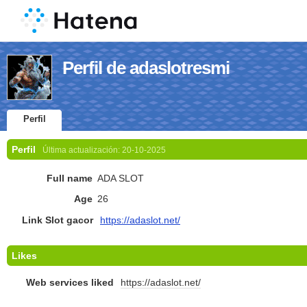
Perfil de adaslotresmi
Perfil
Perfil
Última actualización:
20-10-2025
Full name
ADA SLOT
Age
26
Link Slot gacor
https://adaslot.net/
Likes
Web services liked
https://adaslot.net/