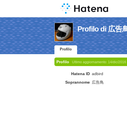
Profilo di 広告
Profilo
Profilo
Ultimo aggiornamento:
14/dic/2016
Hatena ID
adbird
Soprannome
広告鳥