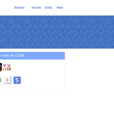
Italiano
Iscriviti
Entra
Help
zi usati da 広告鳥