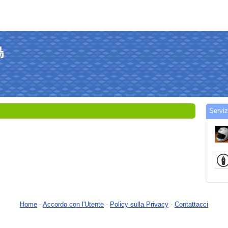
鳥
Servi
Home
-
Accordo con l'Utente
-
Policy sulla Privacy
-
Contattacci