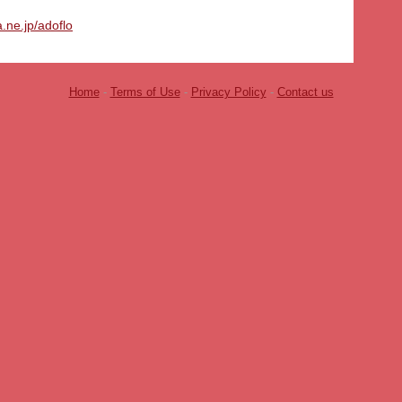
a.ne.jp/adoflo
Home
-
Terms of Use
-
Privacy Policy
-
Contact us