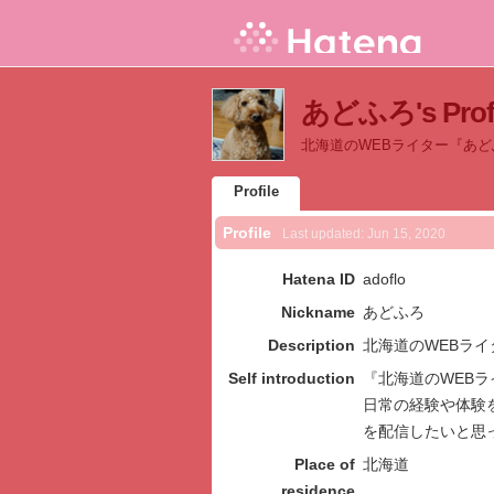
あどふろ's Profi
北海道のWEBライター『あ
Profile
Profile
Last updated:
Jun 15, 2020
Hatena ID
adoflo
Nickname
あどふろ
Description
北海道のWEBラ
Self introduction
『北海道のWEBラ
日常の経験や体験
を配信したいと思
Place of
北海道
residence