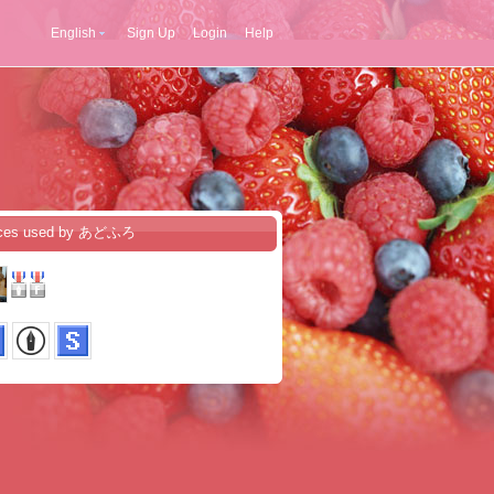
English
Sign Up
Login
Help
ices used by あどふろ