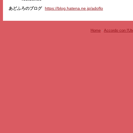
あどふろのブログ
https://blog.hatena.ne.jp/adoflo
Home
-
Accordo con l'Ut