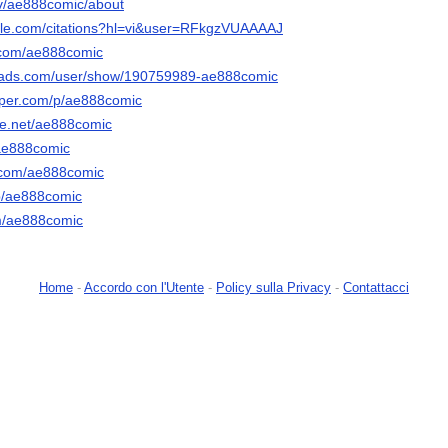
tv/ae888comic/about
ogle.com/citations?hl=vi&user=RFkgzVUAAAAJ
.com/ae888comic
eads.com/user/show/190759989-ae888comic
aper.com/p/ae888comic
ce.net/ae888comic
/ae888comic
d.com/ae888comic
p/ae888comic
om/ae888comic
Home
-
Accordo con l'Utente
-
Policy sulla Privacy
-
Contattacci