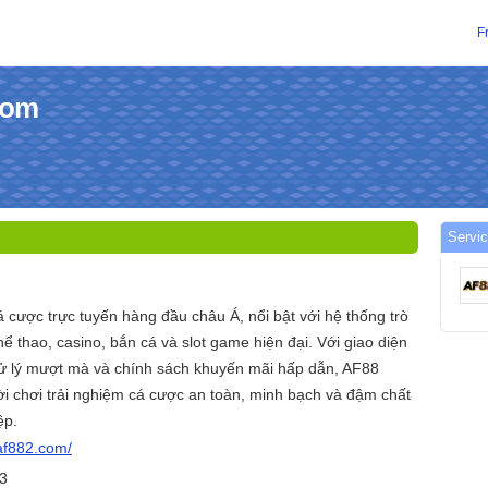
F
com
Servic
á cược trực tuyến hàng đầu châu Á, nổi bật với hệ thống trò
ể thao, casino, bắn cá và slot game hiện đại. Với giao diện
 xử lý mượt mà và chính sách khuyến mãi hấp dẫn, AF88
 chơi trải nghiệm cá cược an toàn, minh bạch và đậm chất
ệp.
/af882.com/
3