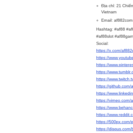
Địa chỉ: 21 Chiế
Vietnam
Email: af882co
Hashtag: #af88 #a
#af88slot #af88gam
Social:
https://x.com/af88
https://www.youtu
https://www.pinter
https://www.tumblr
https://www.twitch.
https://github.com
https://www.linked
https://vimeo.com/
https://www.behan
https://www.reddit
https://500px.com/
https://disqus.com