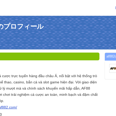
さんのプロフィール
af8
á cược trực tuyến hàng đầu châu Á, nổi bật với hệ thống trò
ể thao, casino, bắn cá và slot game hiện đại. Với giao diện
 xử lý mượt mà và chính sách khuyến mãi hấp dẫn, AF88
 chơi trải nghiệm cá cược an toàn, minh bạch và đậm chất
ệp.
/af882.com/
3