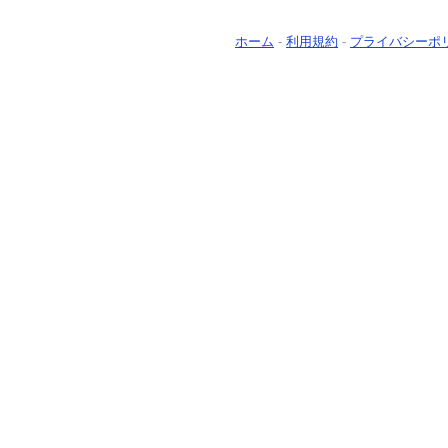
ホーム
-
利用規約
-
プライバシーポ