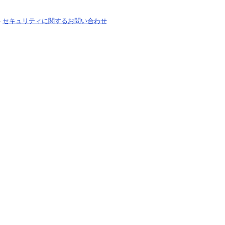
-
セキュリティに関するお問い合わせ