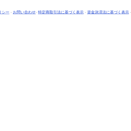
リシー
-
お問い合わせ
-
特定商取引法に基づく表示
-
資金決済法に基づく表示