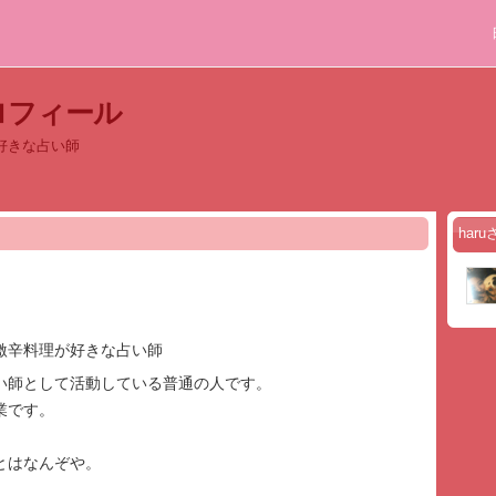
プロフィール
好きな占い師
har
激辛料理が好きな占い師
い師として活動している普通の人です。
業です。
とはなんぞや。