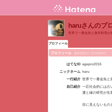
haruさんの
世界で一番金魚と激辛料理が
プロフィール
プロフィール
最終更新日:
2022/08/23
はてなID
agepro2016
ニックネーム
haru
一行紹介
世界で一番金魚と
自己紹介
一応社会的には占
運と縁の研究が生
目に見えないもの