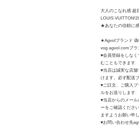
大人のこなれ感 超
LOUIS VUITT
★あなたの信頼に
★Agvolブランド
vog.agvo
♥会員登録をしなく
むこともできます.
♥当店は誠実な店舗
けます。必ず配送ブ
♥ご註文、ご購入ブ
ルをお送りします.
♥当店からのメー
ーをご確認ください
ますようお願い申
♥お問い合わせ先agvol