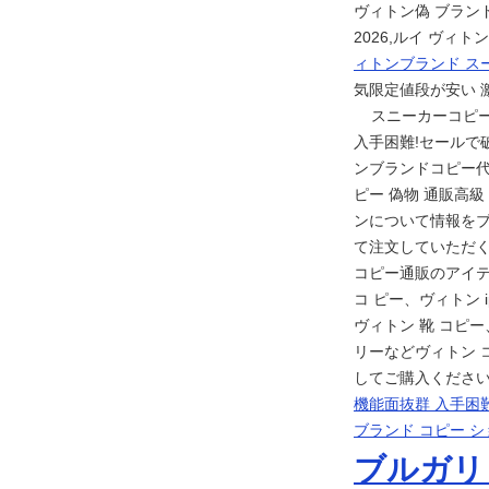
ヴィトン偽 ブラン
2026,ルイ ヴィ
ィトンブランド ス
気限定値段が安い 
スニーカーコピー 品
入手困難!セールで破格
ンブランドコピー代
ピー 偽物 通販高級
ンについて情報を
て注文していただく 
コピー通販のアイテ
コ ピー、ヴィトン 
ヴィトン 靴 コピ
リーなどヴィトン 
してご購入ください
機能面抜群 入手困難
ブランド コピー シ
ブルガリ