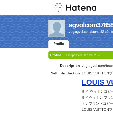
agvolcom37858'
vog.agvol.com/brand-52
Profile
Profile
Last updated:
Jan 24, 2026
Description
vog.agvol.com/
Self introduction
LOUIS VUITTO
LOUIS
ルイ ヴィトンコピー
ルイヴィトン ブラ
トンブランドコピ
LOUIS VUITTONブ