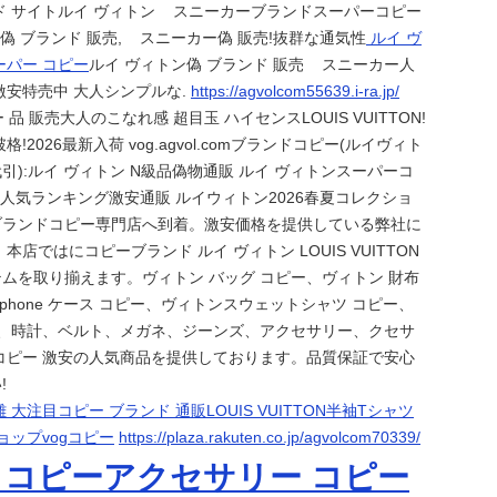
ド サイトルイ ヴィトン スニーカーブランドスーパーコピー
トン偽 ブランド 販売, スニーカー偽 販売!抜群な通気性
ルイ ヴ
ーパー コピー
ルイ ヴィトン偽 ブランド 販売 スニーカー人
激安特売中 大人シンプルな.
https://agvolcom55639.i-ra.jp/
 販売大人のこなれ感 超目玉 ハイセンスLOUIS VUITTON!
!2026最新入荷 vog.agvol.comブランドコピー(ルイヴィト
引):ルイ ヴィトン N級品偽物通販 ルイ ヴィトンスーパーコ
 人気ランキング激安通販 ルイウィトン2026春夏コレクショ
ブランドコピー専門店へ到着。激安価格を提供している弊社に
本店ではにコピーブランド ルイ ヴィトン LOUIS VUITTON
ムを取り揃えます。ヴィトン バッグ コピー、ヴィトン 財布
iphone ケース コピー、ヴィトンスウェットシャツ コピー、
ー、時計、ベルト、メガネ、ジーンズ、アクセサリー、クセサ
コピー 激安の人気商品を提供しております。品質保証で安心
!
 大注目コピー ブランド 通販LOUIS VUITTON半袖Tシャツ
ョップvogコピー
https://plaza.rakuten.co.jp/agvolcom70339/
 コピーアクセサリー コピー