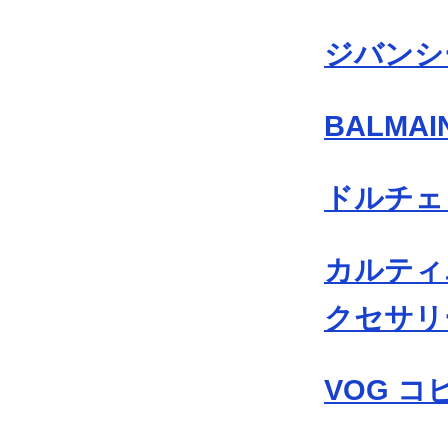
ジバンシ
BALMA
ドルチェ
カルティエ
クセサリ
VOG 