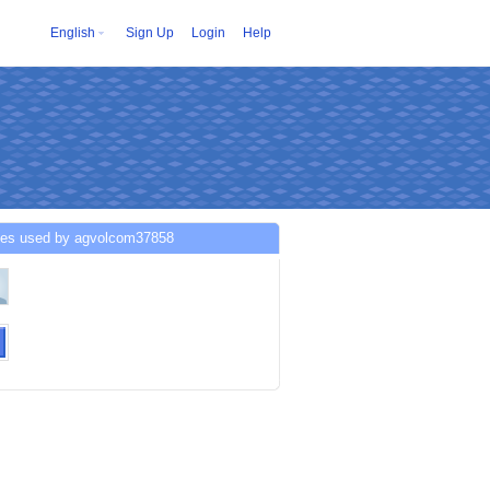
English
Sign Up
Login
Help
ces used by agvolcom37858