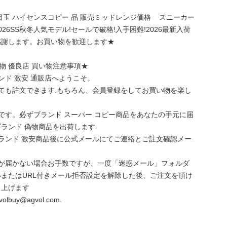
目玉 ハイセンスコピー 品 販売ミッドレンジ価格 スニーカー
ON!2026SS秋冬人気モデル!セールで破格!入手困難!2026最新入荷
感謝します。お買い物を歓迎します★
 偽物 優良店 買い物注意事項★
l.comブランド 激安 通販店へようこそ。
ても註文できます.もちろん、会員登録をしてお買い物を楽し
です。必ずブランド スーパー コピー商品をあなたの手元に届
ランド 偽物商品を出荷します.
ランド 激安商品後に公式メールにてご連絡とご註文確認メー
ルが届かない場合お手数ですが、一度「迷惑メール」フォルダ
またはURL付きメール拒否設定を解除した後、ご注文を頂け
し上げます
buy@agvol.com.