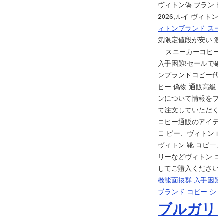
ヴィトン偽 ブラン
2026,ルイ ヴィ
ィトンブランド ス
気限定値段が安い 
スニーカーコピー 品
入手困難!セールで破格
ンブランドコピー代
ピー 偽物 通販高級
ンについて情報を
て注文していただく 
コピー通販のアイテ
コ ピー、ヴィトン 
ヴィトン 靴 コピ
リーなどヴィトン 
してご購入ください
機能面抜群 入手困難
ブランド コピー シ
ブルガリ