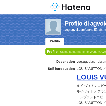
Profilo di agv
vog.agvol.com/brand-52
Profilo
Profilo
Ultimo aggiornamento:
24/gen/202
Description
vog.agvol.com/
Self introduction
LOUIS VUITTO
LOUIS
ルイ ヴィトンコピー
ルイヴィトン ブラ
トンブランドコピ
LOUIS VUITTONブ