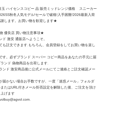
目玉 ハイセンスコピー 品 販売ミッドレンジ価格 スニーカー
ON!2026SS秋冬人気モデル!セールで破格!入手困難!2026最新入荷
感謝します。お買い物を歓迎します★
 偽物 優良店 買い物注意事項★
l.comブランド 激安 通販店へようこそ。
ても註文できます.もちろん、会員登録をしてお買い物を楽し
です。必ずブランド スーパー コピー商品をあなたの手元に届
ランド 偽物商品を出荷します.
ランド 激安商品後に公式メールにてご連絡とご註文確認メー
ルが届かない場合お手数ですが、一度「迷惑メール」フォルダ
またはURL付きメール拒否設定を解除した後、ご注文を頂け
し上げます
buy@agvol.com.