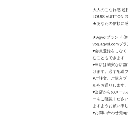
大人のこなれ感 超
LOUIS VUITT
★あなたの信頼に
★Agvolブランド
vog.agvo
♥会員登録をしなく
むこともできます.
♥当店は誠実な店舗
けます。必ず配送ブ
♥ご註文、ご購入ブ
ルをお送りします.
♥当店からのメー
ーをご確認ください
ますようお願い申
♥お問い合わせ先agvol