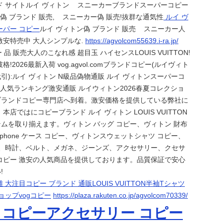
ド サイトルイ ヴィトン スニーカーブランドスーパーコピー
トン偽 ブランド 販売, スニーカー偽 販売!抜群な通気性
ルイ ヴ
ーパー コピー
ルイ ヴィトン偽 ブランド 販売 スニーカー人
激安特売中 大人シンプルな.
https://agvolcom55639.i-ra.jp/
 販売大人のこなれ感 超目玉 ハイセンスLOUIS VUITTON!
!2026最新入荷 vog.agvol.comブランドコピー(ルイヴィト
引):ルイ ヴィトン N級品偽物通販 ルイ ヴィトンスーパーコ
 人気ランキング激安通販 ルイウィトン2026春夏コレクショ
ブランドコピー専門店へ到着。激安価格を提供している弊社に
本店ではにコピーブランド ルイ ヴィトン LOUIS VUITTON
ムを取り揃えます。ヴィトン バッグ コピー、ヴィトン 財布
iphone ケース コピー、ヴィトンスウェットシャツ コピー、
ー、時計、ベルト、メガネ、ジーンズ、アクセサリー、クセサ
コピー 激安の人気商品を提供しております。品質保証で安心
!
 大注目コピー ブランド 通販LOUIS VUITTON半袖Tシャツ
ョップvogコピー
https://plaza.rakuten.co.jp/agvolcom70339/
 コピーアクセサリー コピー