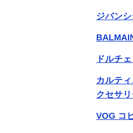
ジバンシ
BALMA
ドルチェ
カルティエ
クセサリ
VOG 