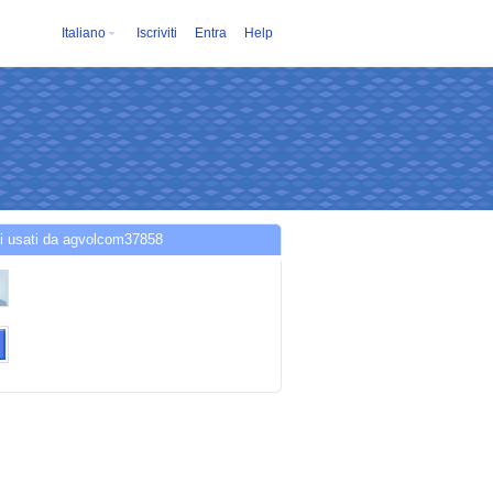
Italiano
Iscriviti
Entra
Help
i usati da agvolcom37858